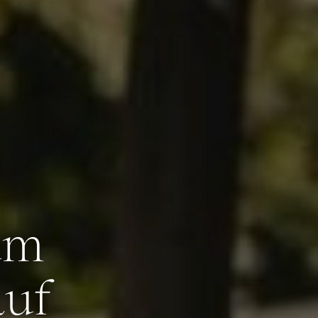
um
auf